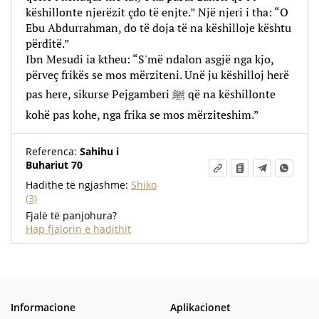
këshillonte njerëzit çdo të enjte.” Një njeri i tha: “O
Ebu Abdurrahman, do të doja të na këshilloje kështu
përditë.”
Ibn Mesudi ia ktheu: “S'më ndalon asgjë nga kjo,
përveç frikës se mos mërziteni. Unë ju këshilloj herë
pas here, sikurse Pejgamberi ﷺ që na këshillonte
kohë pas kohe, nga frika se mos mërziteshim.”
Referenca:
Sahihu i
Buhariut 70
Hadithe të ngjashme:
Shiko
(3)
Fjalë të panjohura?
Hap fjalorin e hadithit
Informacione
Aplikacionet