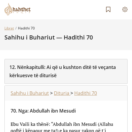
Librat
Hadithi 70
Sahihu i Buhariut — Hadithi 70
12.
Nënkapitulli:
Ai që u kushton ditë të veçanta
kërkuesve të diturisë
Sahihu i Buhariut
>
Dituria
>
Hadithi 70
70.
Nga
:
Abdullah ibn Mesudi
Ebu Vaili ka thënë: “Abdullah ibn Mesudi (Allahu
qoftë i kënaqur me ta!) e ka pasur zakon që t'i