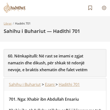
Librat
Hadithi 701
Sahihu i Buhariut — Hadithi 701
60.
Nënkapitulli:
Në rast se imami e zgjat
namazin dhe dikush, për shkak të ndonjë
nevoje, e braktis xhematin dhe falet vetëm
Sahihu i Buhariut
>
Ezani
>
Hadithi 701
701.
Nga
:
Xhabir ibn Abdullah Ensariu