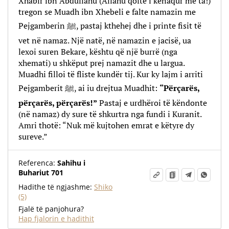
Xhabir ibn Abdullahu (Allahu qoftë i kënaqur me ta!)
tregon se Muadh ibn Xhebeli e falte namazin me
Pejgamberin ﷺ, pastaj kthehej dhe i printe fisit të
vet në namaz. Një natë, në namazin e jacisë, ua
lexoi suren Bekare, kështu që një burrë (nga
xhemati) u shkëput prej namazit dhe u largua.
Muadhi filloi të fliste kundër tij. Kur ky lajm i arriti
Pejgamberit ﷺ, ai iu drejtua Muadhit:
“Përçarës,
përçarës, përçarës!”
Pastaj e urdhëroi të këndonte
(në namaz) dy sure të shkurtra nga fundi i Kuranit.
Amri thotë: “Nuk më kujtohen emrat e këtyre dy
sureve.”
Referenca:
Sahihu i
Buhariut 701
Hadithe të ngjashme:
Shiko
(5)
Fjalë të panjohura?
Hap fjalorin e hadithit