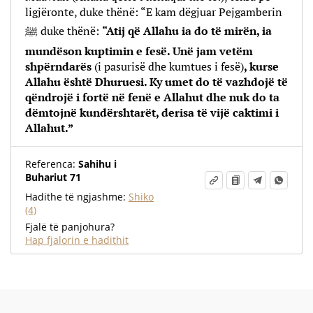
ligjëronte, duke thënë: “E kam dëgjuar Pejgamberin
ﷺ duke thënë:
“Atij që Allahu ia do të mirën, ia
mundëson kuptimin e fesë. Unë jam vetëm
shpërndarës
(i pasurisë dhe kumtues i fesë)
, kurse
Allahu është Dhuruesi. Ky umet do të vazhdojë të
qëndrojë i fortë në fenë e Allahut dhe nuk do ta
dëmtojnë kundërshtarët, derisa të vijë caktimi i
Allahut.”
Referenca:
Sahihu i
Buhariut 71
Hadithe të ngjashme:
Shiko
(4)
Fjalë të panjohura?
Hap fjalorin e hadithit