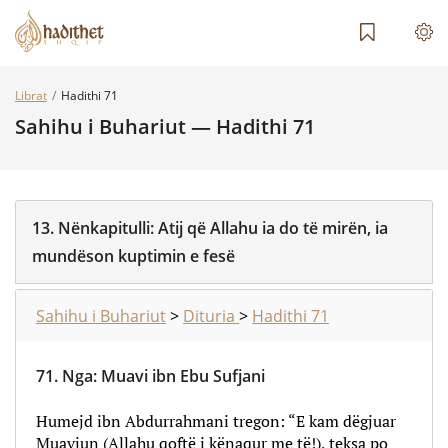
Librat
Hadithi 71
Sahihu i Buhariut — Hadithi 71
13.
Nënkapitulli:
Atij që Allahu ia do të mirën, ia
mundëson kuptimin e fesë
Sahihu i Buhariut
>
Dituria
>
Hadithi 71
71.
Nga
:
Muavi ibn Ebu Sufjani
Humejd ibn Abdurrahmani tregon: “E kam dëgjuar
Muaviun (Allahu qoftë i kënaqur me të!), teksa po