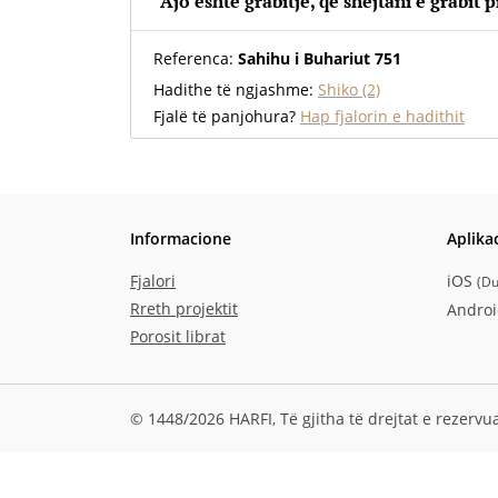
“Ajo është grabitje, që shejtani e grabit p
Referenca:
Sahihu i Buhariut 751
Hadithe të ngjashme:
Shiko (2)
Fjalë të panjohura?
Hap fjalorin e hadithit
Informacione
Aplika
Fjalori
iOS
(
Du
Rreth projektit
Andro
Porosit librat
© 1448/2026 HARFI,
Të gjitha të drejtat e rezervu