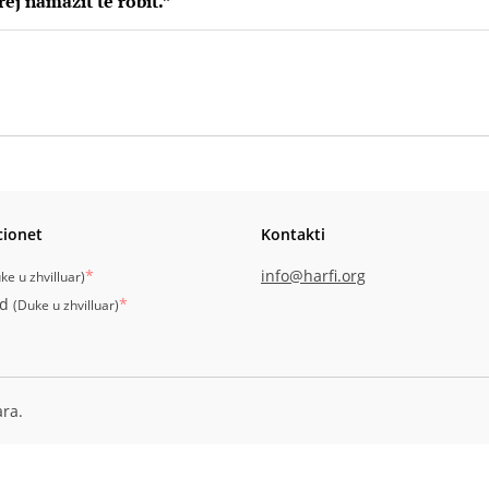
rej namazit të robit.”
cionet
Kontakti
*
info@harfi.org
ke u zhvilluar
)
id
*
(
Duke u zhvilluar
)
ara.