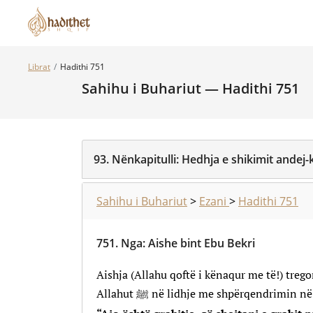
Librat
Hadithi 751
Sahihu i Buhariut — Hadithi 751
93.
Nënkapitulli:
Hedhja e shikimit andej-
Sahihu i Buhariut
>
Ezani
>
Hadithi 751
751.
Nga
:
Aishe bint Ebu Bekri
Aishja (Allahu qoftë i kënaqur me të!) trego
Allahut ﷺ në lidhje me shpërqendrimi