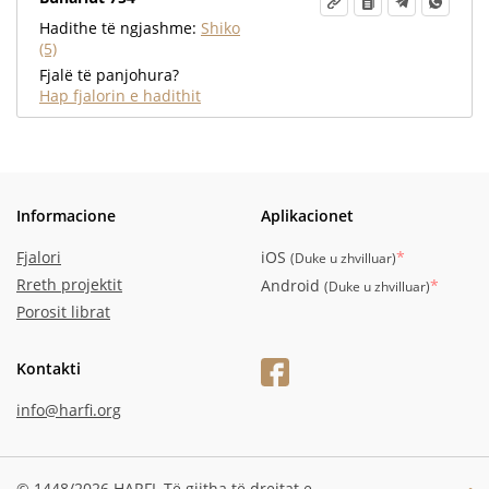
Hadithe të ngjashme:
Shiko
(5)
Fjalë të panjohura?
Hap fjalorin e hadithit
Informacione
Aplikacionet
Fjalori
iOS
*
(
Duke u zhvilluar
)
Rreth projektit
Android
*
(
Duke u zhvilluar
)
Porosit librat
Kontakti
info@harfi.org
© 1448/2026 HARFI,
Të gjitha të drejtat e