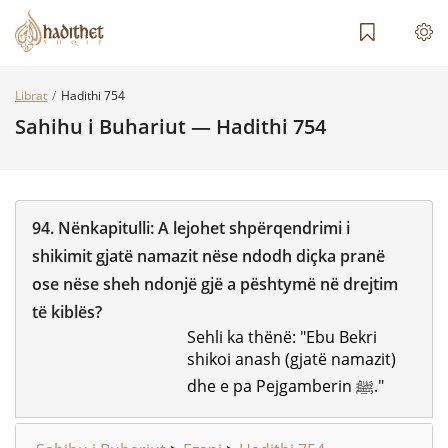
Librat
Hadithi 754
Sahihu i Buhariut — Hadithi 754
94.
Nënkapitulli:
A lejohet shpërqendrimi i
shikimit gjatë namazit nëse ndodh diçka pranë
ose nëse sheh ndonjë gjë a pështymë në drejtim
të kiblës?
Sehli ka thënë: "Ebu Bekri
shikoi anash (gjatë namazit)
dhe e pa Pejgamberin ﷺ."