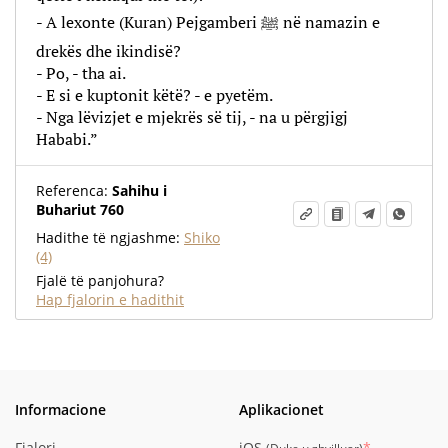
- A lexonte (Kuran) Pejgamberi ﷺ në namazin e
drekës dhe ikindisë?
- Po, - tha ai.
- E si e kuptonit këtë? - e pyetëm.
- Nga lëvizjet e mjekrës së tij, - na u përgjigj
Hababi.”
Referenca:
Sahihu i
Buhariut 760
Hadithe të ngjashme:
Shiko
(4)
Fjalë të panjohura?
Hap fjalorin e hadithit
Informacione
Aplikacionet
Fjalori
iOS
*