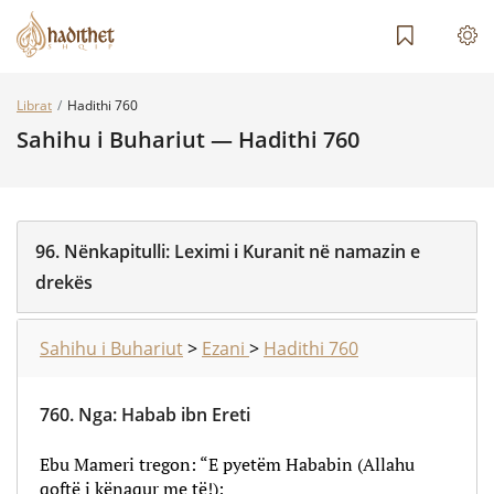
Librat
Hadithi 760
Sahihu i Buhariut — Hadithi 760
96.
Nënkapitulli:
Leximi i Kuranit në namazin e
drekës
Sahihu i Buhariut
>
Ezani
>
Hadithi 760
760.
Nga
:
Habab ibn Ereti
Ebu Mameri tregon: “E pyetëm Hababin (Allahu
qoftë i kënaqur me të!):