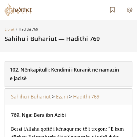
Librat
Hadithi 769
Sahihu i Buhariut — Hadithi 769
102.
Nënkapitulli:
Këndimi i Kuranit në namazin
e jacisë
Sahihu i Buhariut
>
Ezani
>
Hadithi 769
769.
Nga
:
Bera ibn Azibi
Berai (Allahu qoftë i kënaqur me të!) tregon: “E kam