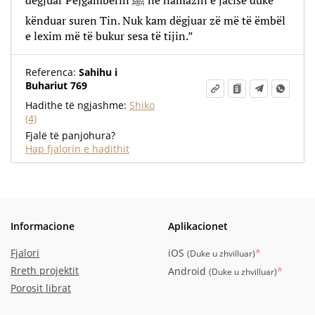
dëgjuar Pejgamberin ﷺ në namazin e jacisë duke
kënduar suren Tin. Nuk kam dëgjuar zë më të ëmbël
e lexim më të bukur sesa të tijin.”
Referenca:
Sahihu i
Buhariut 769
Hadithe të ngjashme:
Shiko
(4)
Fjalë të panjohura?
Hap fjalorin e hadithit
Informacione
Aplikacionet
Fjalori
iOS
*
(
Duke u zhvilluar
)
Rreth projektit
Android
*
(
Duke u zhvilluar
)
Porosit librat