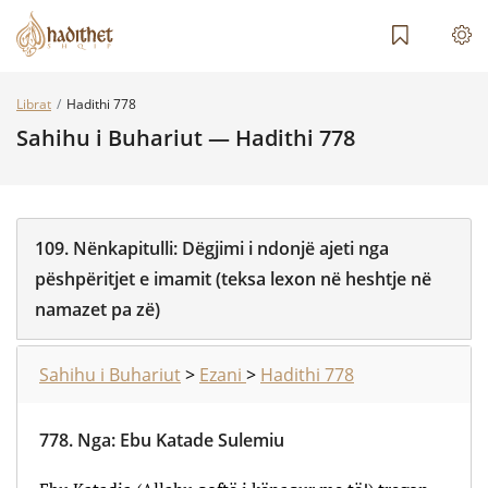
Librat
Hadithi 778
Sahihu i Buhariut — Hadithi 778
109.
Nënkapitulli:
Dëgjimi i ndonjë ajeti nga
pëshpëritjet e imamit (teksa lexon në heshtje në
namazet pa zë)
Sahihu i Buhariut
>
Ezani
>
Hadithi 778
778.
Nga
:
Ebu Katade Sulemiu