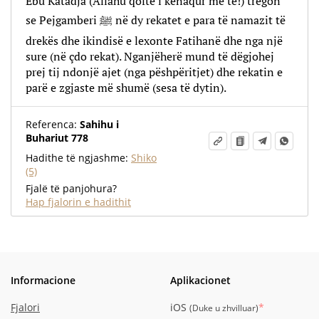
Ebu Katadja (Allahu qoftë i kënaqur me të!) tregon
se Pejgamberi ﷺ në dy rekatet e para të namazit të
drekës dhe ikindisë e lexonte Fatihanë dhe nga një
sure (në çdo rekat). Nganjëherë mund të dëgjohej
prej tij ndonjë ajet (nga pëshpëritjet) dhe rekatin e
parë e zgjaste më shumë (sesa të dytin).
Referenca:
Sahihu i
Buhariut 778
Hadithe të ngjashme:
Shiko
(5)
Fjalë të panjohura?
Hap fjalorin e hadithit
Informacione
Aplikacionet
Fjalori
iOS
*
(
Duke u zhvilluar
)