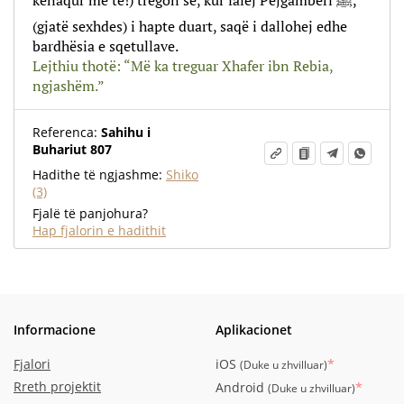
kënaqur me të!) tregon se, kur falej Pejgamberi ﷺ,
(gjatë sexhdes) i hapte duart, saqë i dallohej edhe
bardhësia e sqetullave.
Lejthiu thotë: “Më ka treguar Xhafer ibn Rebia,
ngjashëm.”
Referenca:
Sahihu i
Buhariut 807
Hadithe të ngjashme:
Shiko
(3)
Fjalë të panjohura?
Hap fjalorin e hadithit
Informacione
Aplikacionet
Fjalori
iOS
*
(
Duke u zhvilluar
)
Rreth projektit
Android
*
(
Duke u zhvilluar
)