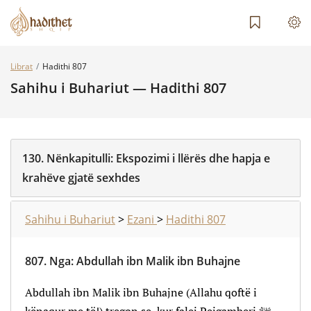
Librat
Hadithi 807
Sahihu i Buhariut — Hadithi 807
130.
Nënkapitulli:
Ekspozimi i llërës dhe hapja e
krahëve gjatë sexhdes
Sahihu i Buhariut
>
Ezani
>
Hadithi 807
807.
Nga
:
Abdullah ibn Malik ibn Buhajne
Abdullah ibn Malik ibn Buhajne (Allahu qoftë i