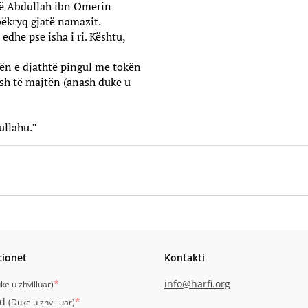
rë Abdullah ibn Omerin
bëkryq gjatë namazit.
 edhe pse isha i ri. Kështu,
ën e djathtë pingul me tokën
kosh të majtën (anash duke u
ullahu.”
cionet
Kontakti
*
info@harfi.org
ke u zhvilluar
)
id
*
(
Duke u zhvilluar
)