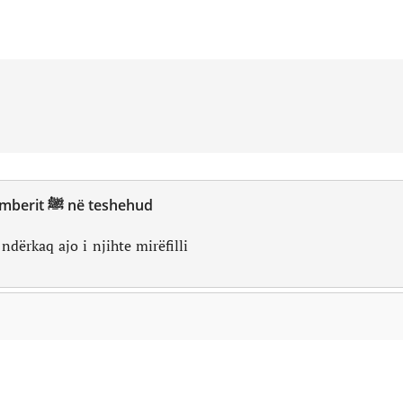
Mënyra e uljes së Pejgamberit ﷺ në teshehud
dërkaq ajo i njihte mirëfilli