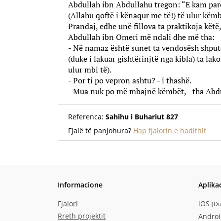
Abdullah ibn Abdullahu tregon: “E kam pa
(Allahu qoftë i kënaqur me të!) të ulur këm
Prandaj, edhe unë fillova ta praktikoja këtë,
Abdullah ibn Omeri më ndali dhe më tha:
- Në namaz është sunet ta vendosësh shput
(duke i lakuar gishtërinjtë nga kibla) ta la
ulur mbi të).
- Por ti po vepron ashtu? - i thashë.
- Mua nuk po më mbajnë këmbët, - tha Abd
Referenca:
Sahihu i Buhariut 827
Fjalë të panjohura?
Hap fjalorin e hadithit
Informacione
Aplika
Fjalori
iOS
(
Du
Rreth projektit
Andro