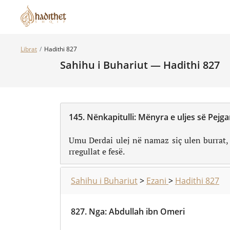
Librat
Hadithi 827
Sahihu i Buhariut — Hadithi 827
145.
Nënkapitulli:
Umu Derdai ulej në namaz siç ulen burrat, n
rregullat e fesë.
Sahihu i Buhariut
>
Ezani
>
Hadithi 827
827.
Nga
:
Abdullah ibn Omeri