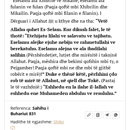
“Eselamu ala Xhibrile ve Mikaile, eselamu ala
fulanin ve fulan (Paqja qoftë mbi Xhibrilin dhe
Mikailin. Paqja qoftë mbi filanin e filanin). I
Dërguari i Allahut ﷺ u kthye dhe na tha:
“Vetë
Allahu quhet Es-Selam. Kur dikush falet, le të
thotë: “Etehijatu lilahi ve salavatu ve tajibatu.
Eselamu alejke ejuhe nebiju ve rahmetullahi ve
berekatuhu. Eselamu alejna ve ala ibadilahi
salihin
(Përshëndetjet, lutjet dhe mirësitë i takojnë
Allahut. Paqja, mëshira dhe bekimi qofshin mbi ty, o
Pejgamber! Paqja qoftë mbi ne dhe mbi të gjithë
robërit e mirë)
!”
Duke e thënë këtë, përfshini çdo
rob të mirë të Allahut, në qiell dhe Tokë.
(Pastaj
le të vazhdojë:)
“Eshhedu en la ilahe il-lallah ve
eshhedu ene Muhameden abduhu ve resuluhu.”
Referenca:
Sahihu i
Buhariut 831
Hadithe të ngjashme:
Shiko
(7)