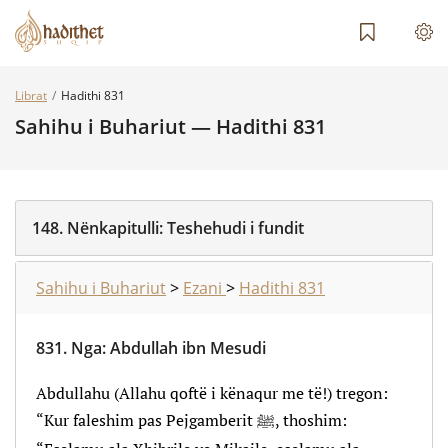
Librat
Hadithi 831
Sahihu i Buhariut — Hadithi 831
148.
Nënkapitulli:
Teshehudi i fundit
Sahihu i Buhariut
>
Ezani
>
Hadithi 831
831.
Nga
:
Abdullah ibn Mesudi
Abdullahu (Allahu qoftë i kënaqur me të!) tregon:
“Kur faleshim pas Pejgamberit ﷺ, thoshim: