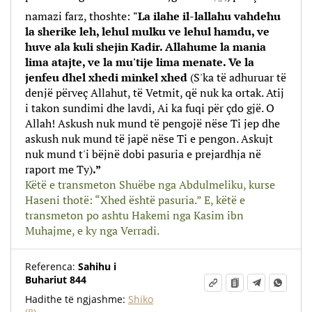
namazi farz, thoshte:
"La ilahe il-lallahu vahdehu
la sherike leh, lehul mulku ve lehul hamdu, ve
huve ala kuli shejin Kadir. Allahume la mania
lima atajte, ve la mu'tije lima menate. Ve la
jenfeu dhel xhedi minkel xhed
(S'ka të adhuruar të
denjë përveç Allahut, të Vetmit, që nuk ka ortak. Atij
i takon sundimi dhe lavdi, Ai ka fuqi për çdo gjë. O
Allah! Askush nuk mund të pengojë nëse Ti jep dhe
askush nuk mund të japë nëse Ti e pengon. Askujt
nuk mund t'i bëjnë dobi pasuria e prejardhja në
raport me Ty)
.”
Këtë e transmeton Shuëbe nga Abdulmeliku, kurse
Haseni thotë: “Xhed është pasuria.” E, këtë e
transmeton po ashtu Hakemi nga Kasim ibn
Muhajme, e ky nga Verradi.
Referenca:
Sahihu i
Buhariut 844
Hadithe të ngjashme:
Shiko