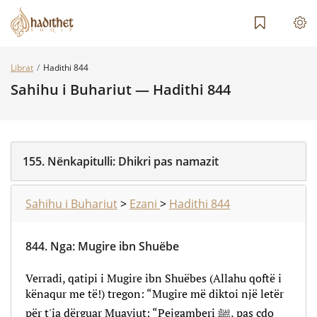
Librat
Hadithi 844
Sahihu i Buhariut — Hadithi 844
155.
Nënkapitulli:
Dhikri pas namazit
Sahihu i Buhariut
>
Ezani
>
Hadithi 844
844.
Nga
:
Mugire ibn Shuëbe
Verradi, qatipi i Mugire ibn Shuëbes (Allahu qoftë i
kënaqur me të!) tregon: “Mugire më diktoi një letër
për t'ia dërguar Muaviut: “Pejgamberi ﷺ, pas çdo