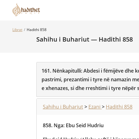
Librat
Hadithi 858
Sahihu i Buhariut — Hadithi 858
161.
Nënkapitulli:
Abdesi i fëmijëve dhe k
pastrimi, prezantimi i tyre në namazin 
e xhenazes, si dhe rreshtimi i tyre nëpër 
Sahihu i Buhariut
>
Ezani
>
Hadithi 858
858.
Nga
:
Ebu Seid Hudriu