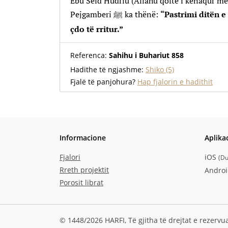
Ebu Seid Hudriu (Allahu qoftë i kënaqur me
Pejgamberi ﷺ ka thënë:
“Pastrimi ditën e
çdo të rritur.”
Referenca:
Sahihu i Buhariut 858
Hadithe të ngjashme:
Shiko (5)
Fjalë të panjohura?
Hap fjalorin e hadithit
Informacione
Aplika
Fjalori
iOS
(
Du
Rreth projektit
Andro
Porosit librat
© 1448/2026 HARFI,
Të gjitha të drejtat e rezervu