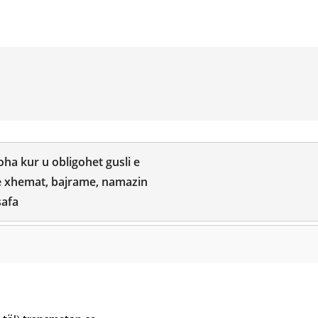
oha kur u obligohet gusli e
me xhemat, bajrame, namazin
safa