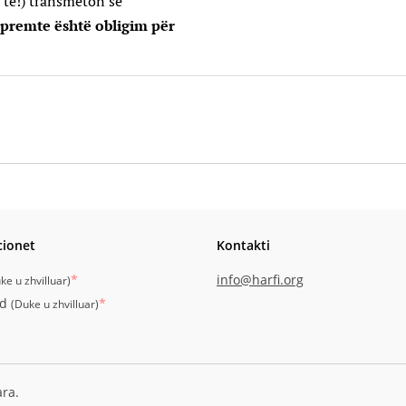
 të!) transmeton se
 premte është obligim për
cionet
Kontakti
*
info@harfi.org
ke u zhvilluar
)
id
*
(
Duke u zhvilluar
)
ara.