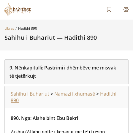
Librat
Hadithi 890
Sahihu i Buhariut — Hadithi 890
9.
Nënkapitulli:
Pastrimi i dhëmbëve me misvak
të tjetërkujt
Sahihu i Buhariut
>
Namazi i xhumasë
>
Hadithi
890
890.
Nga
:
Aishe bint Ebu Bekri
Aishja (Allahu qoftë i kënaqur me të!) tregon: