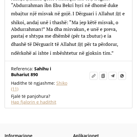
“Abdurrahman ibn Ebu Bekri hyri në dhomë duke
mbajtur një misvak në gojë. I Dërguari i Allahut ﷺ e
shikoi, andaj unë i thashë: “Ma jep këtë misvak, o
Abdurrahman!” Ma dha misvakun, e unë e preva,
pastaj e shtypa me dhëmbë (për ta zbutur) e ia
dhashë të Dërguarit të Allahut ﷺ për ta përdorur,
ndërkohë ai ishte i mbështetur në gjoksin tim.”
Referenca:
Sahihu i
Buhariut 890
Hadithe të ngjashme:
Shiko
(11)
Fjalë të panjohura?
Hap fjalorin e hadithit
Informacione
Aplikacionet