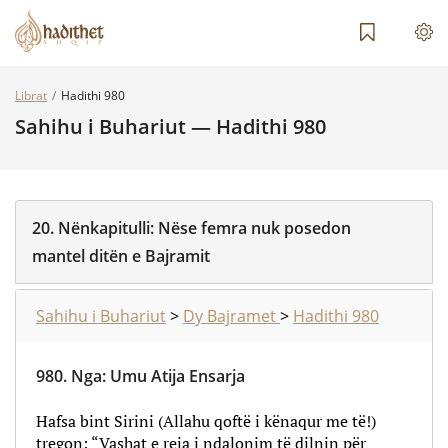
Librat
Hadithi 980
Sahihu i Buhariut — Hadithi 980
20.
Nënkapitulli:
Nëse femra nuk posedon
mantel ditën e Bajramit
Sahihu i Buhariut
>
Dy Bajramet
>
Hadithi 980
980.
Nga
:
Umu Atija Ensarja
Hafsa bint Sirini (Allahu qoftë i kënaqur me të!)
tregon: “Vashat e reja i ndalonim të dilnin për