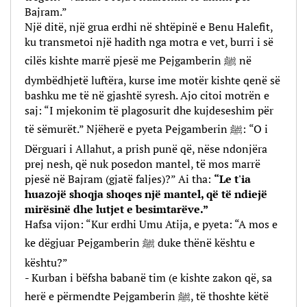
Bajram.”
Një ditë, një grua erdhi në shtëpinë e Benu Halefit,
ku transmetoi një hadith nga motra e vet, burri i së
cilës kishte marrë pjesë me Pejgamberin ﷺ në
dymbëdhjetë luftëra, kurse ime motër kishte qenë së
bashku me të në gjashtë syresh. Ajo citoi motrën e
saj: “I mjekonim të plagosurit dhe kujdeseshim për
të sëmurët.” Njëherë e pyeta Pejgamberin ﷺ: “O i
Dërguari i Allahut, a prish punë që, nëse ndonjëra
prej nesh, që nuk posedon mantel, të mos marrë
pjesë në Bajram (gjatë faljes)?” Ai tha:
“Le t'ia
huazojë shoqja shoqes një mantel, që të ndiejë
mirësinë dhe lutjet e besimtarëve.”
Hafsa vijon: “Kur erdhi Umu Atija, e pyeta: “A mos e
ke dëgjuar Pejgamberin ﷺ duke thënë kështu e
kështu?”
- Kurban i bëfsha babanë tim (e kishte zakon që, sa
herë e përmendte Pejgamberin ﷺ, të thoshte këtë