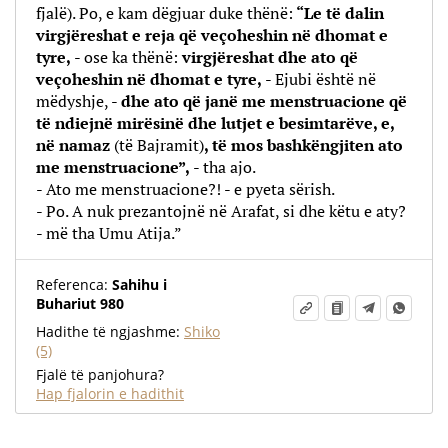
fjalë). Po, e kam dëgjuar duke thënë:
“Le të dalin
virgjëreshat e reja që veçoheshin në dhomat e
tyre,
- ose ka thënë:
virgjëreshat dhe ato që
veçoheshin në dhomat e tyre,
- Ejubi është në
mëdyshje, -
dhe ato që janë me
menstruacione
që
të ndiejnë mirësinë dhe lutjet e besimtarëve, e,
në namaz
(të Bajramit)
, të mos bashkëngjiten ato
me menstruacione”,
- tha ajo.
- Ato me menstruacione?! - e pyeta sërish.
- Po. A nuk prezantojnë në Arafat, si dhe këtu e aty?
- më tha Umu Atija.”
Referenca:
Sahihu i
Buhariut 980
Hadithe të ngjashme:
Shiko
(5)
Fjalë të panjohura?
Hap fjalorin e hadithit