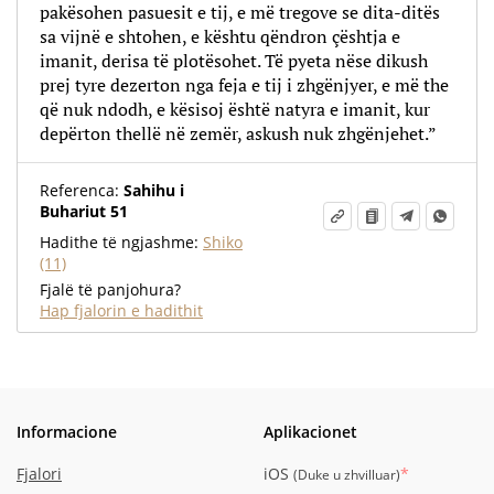
pakësohen pasuesit e tij, e më tregove se dita-ditës
sa vijnë e shtohen, e kështu qëndron çështja e
imanit, derisa të plotësohet. Të pyeta nëse dikush
prej tyre dezerton nga feja e tij i zhgënjyer, e më the
që nuk ndodh, e kësisoj është natyra e imanit, kur
depërton thellë në zemër, askush nuk zhgënjehet.”
Referenca:
Sahihu i
Buhariut 51
Hadithe të ngjashme:
Shiko
(11)
Fjalë të panjohura?
Hap fjalorin e hadithit
Informacione
Aplikacionet
Fjalori
iOS
*
(
Duke u zhvilluar
)