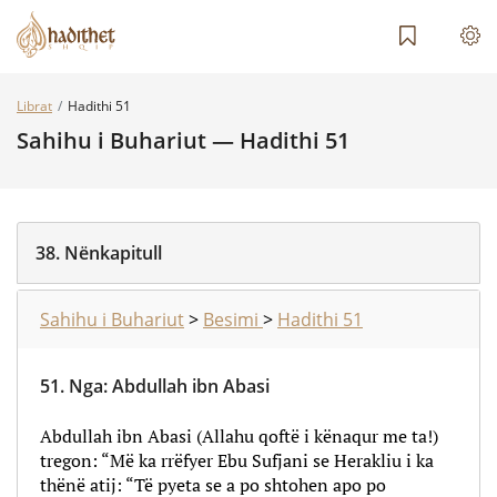
Librat
Hadithi 51
Sahihu i Buhariut — Hadithi 51
38.
Nënkapitull
Sahihu i Buhariut
>
Besimi
>
Hadithi 51
51.
Nga
:
Abdullah ibn Abasi
Abdullah ibn Abasi (Allahu qoftë i kënaqur me ta!)
tregon: “Më ka rrëfyer Ebu Sufjani se Herakliu i ka
thënë atij: “Të pyeta se a po shtohen apo po