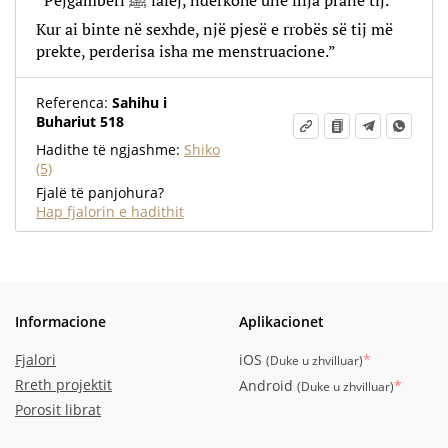
“Pejgamberi ﷺ falej, ndërkohë unë flija pranë tij.
Kur ai binte në sexhde, një pjesë e rrobës së tij më
prekte, perderisa isha me menstruacione.”
Referenca:
Sahihu i
Buhariut 518
Hadithe të ngjashme:
Shiko
(5)
Fjalë të panjohura?
Hap fjalorin e hadithit
Informacione
Aplikacionet
Fjalori
iOS
*
(
Duke u zhvilluar
)
Rreth projektit
Android
*
(
Duke u zhvilluar
)
Porosit librat