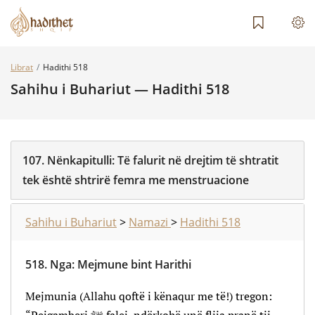
Librat
Hadithi 518
Sahihu i Buhariut — Hadithi 518
107.
Nënkapitulli:
Të falurit në drejtim të shtratit
tek është shtrirë femra me menstruacione
Sahihu i Buhariut
>
Namazi
>
Hadithi 518
518.
Nga
:
Mejmune bint Harithi
Mejmunia (Allahu qoftë i kënaqur me të!) tregon: