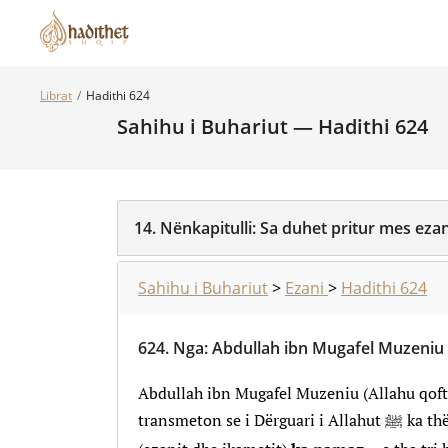
Librat
Hadithi 624
Sahihu i Buhariut — Hadithi 624
14.
Nënkapitulli:
Sa duhet pritur mes ezan
Sahihu i Buhariut
>
Ezani
>
Hadithi 624
624.
Nga
:
Abdullah ibn Mugafel Muzeniu
Abdullah ibn Mugafel Muzeniu (Allahu qoft
transmeton se i Dërguari i 