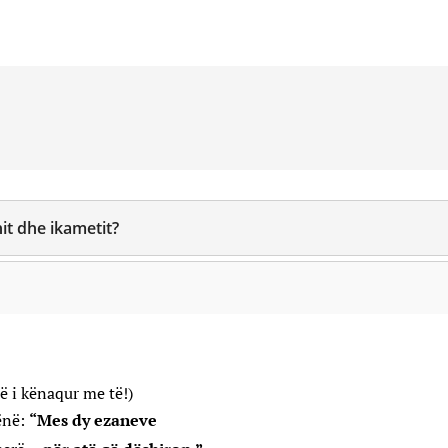
it dhe ikametit?
ë i kënaqur me të!)
Allahut ﷺ ka thënë:
“Mes dy ezaneve