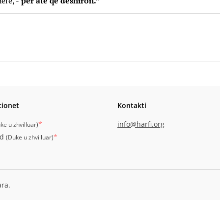
herë, -
për atë që dëshiron.”
cionet
Kontakti
*
info@harfi.org
ke u zhvilluar
)
id
*
(
Duke u zhvilluar
)
ara.