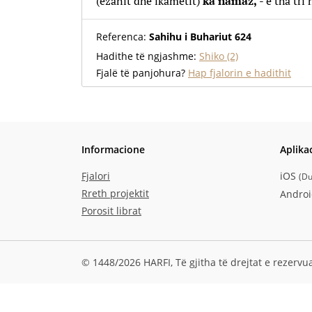
(ezanit dhe ikametit)
ka namaz,
- e tha tri 
Referenca:
Sahihu i Buhariut 624
Hadithe të ngjashme:
Shiko (2)
Fjalë të panjohura?
Hap fjalorin e hadithit
Informacione
Aplika
Fjalori
iOS
(
Du
Rreth projektit
Andro
Porosit librat
© 1448/2026 HARFI,
Të gjitha të drejtat e rezervu