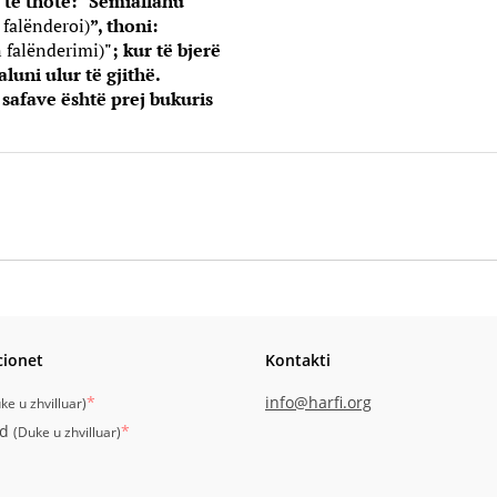
ur të thotë: “Semiallahu
e falënderoi
)
”, thoni:
n falënderimi)
"; kur të bjerë
aluni ulur të gjithë.
 safave është prej bukuris
cionet
Kontakti
*
info@harfi.org
ke u zhvilluar
)
id
*
(
Duke u zhvilluar
)