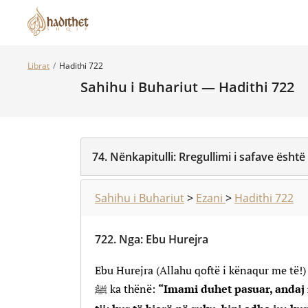
Librat
Hadithi 722
Sahihu i Buhariut — Hadithi 722
74.
Nënkapitulli:
Rregullimi i safave ësht
Sahihu i Buhariut
>
Ezani
>
Hadithi 722
722.
Nga
:
Ebu Hurejra
Ebu Hurejra (Allahu qoftë i kënaqur me të!
ﷺ ka thënë:
“Imami duhet pasuar, andaj 