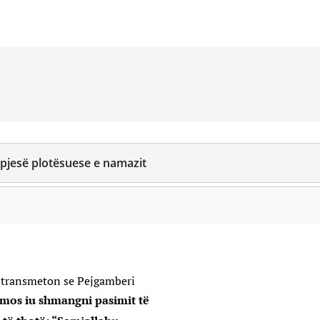
ë pjesë plotësuese e namazit
) transmeton se Pejgamberi
mos iu shmangni pasimit të