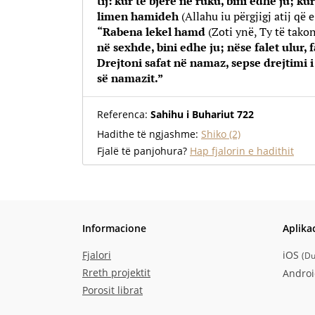
tij: kur të bjerë në ruku, bini edhe ju; k
limen hamideh
(Allahu
iu përgjigj atij që 
“Rabena lekel hamd
(Zoti ynë, Ty të tako
në sexhde, bini edhe ju; nëse falet ulur, f
Drejtoni safat në namaz, sepse drejtimi i
së namazit.”
Referenca:
Sahihu i Buhariut 722
Hadithe të ngjashme:
Shiko (2)
Fjalë të panjohura?
Hap fjalorin e hadithit
Informacione
Aplika
Fjalori
iOS
(
Du
Rreth projektit
Andro
Porosit librat