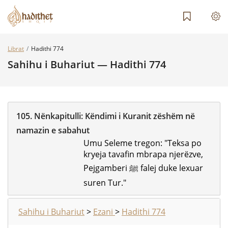
Librat
Hadithi 774
Sahihu i Buhariut — Hadithi 774
105.
Nënkapitulli:
Këndimi i Kuranit zëshëm në
namazin e sabahut
Umu Seleme tregon: "Teksa po
kryeja tavafin mbrapa njerëzve,
Pejgamberi ﷺ falej duke lexuar
suren Tur."
Sahihu i Buhariut
>
Ezani
>
Hadithi 774