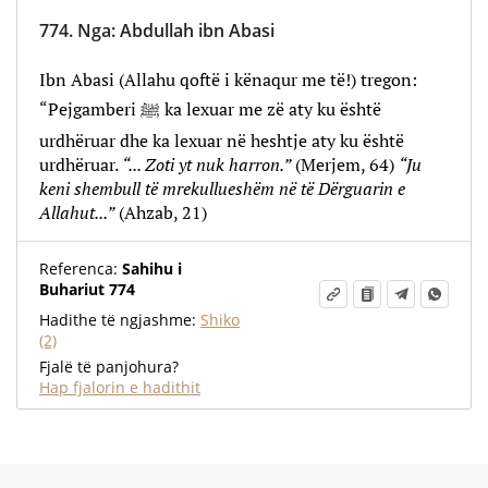
774.
Nga
:
Abdullah ibn Abasi
Ibn Abasi (Allahu qoftë i kënaqur me të!) tregon:
“Pejgamberi ﷺ ka lexuar me zë aty ku është
urdhëruar dhe ka lexuar në heshtje aty ku është
urdhëruar.
“... Zoti yt nuk harron.”
(Merjem, 64)
“Ju
keni shembull të mrekullueshëm në të Dërguarin e
Allahut...”
(Ahzab, 21)
Referenca:
Sahihu i
Buhariut 774
Hadithe të ngjashme:
Shiko
(2)
Fjalë të panjohura?
Hap fjalorin e hadithit