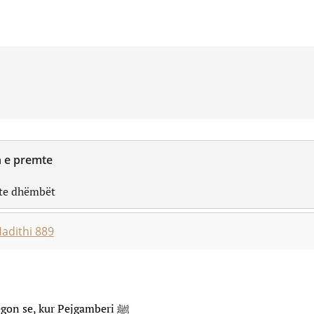
n e premte
amberi ﷺ i pastronte dhëmbët
adithi 889
gon se, kur Pejgamberi ﷺ