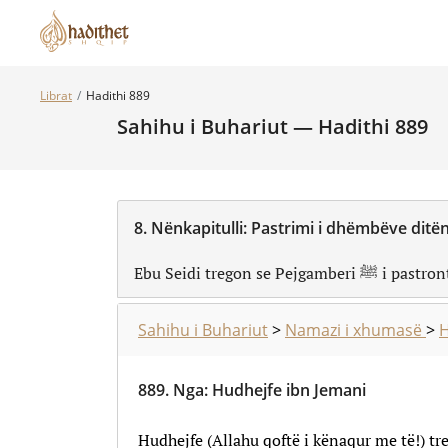
Librat
Hadithi 889
Sahihu i Buhariut — Hadithi 889
8.
Nënkapitulli:
Pastrimi i dhëmbëve ditë
Ebu Seidi tregon se Pejg
Sahihu i Buhariut
>
Namazi i xhumasë
>
H
889.
Nga
:
Hudhejfe ibn Jemani
Hudhejfe (Allahu qoftë i kënaqur me të!) tre