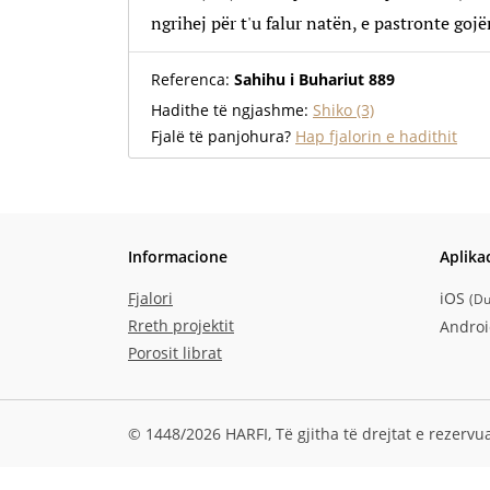
ngrihej për t'u falur natën, e pastronte gojë
Referenca:
Sahihu i Buhariut 889
Hadithe të ngjashme:
Shiko (3)
Fjalë të panjohura?
Hap fjalorin e hadithit
Informacione
Aplika
Fjalori
iOS
(
Du
Rreth projektit
Andro
Porosit librat
© 1448/2026 HARFI,
Të gjitha të drejtat e rezervu