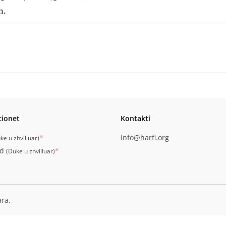
n.
cionet
Kontakti
*
info@harfi.org
ke u zhvilluar
)
id
*
(
Duke u zhvilluar
)
ara.