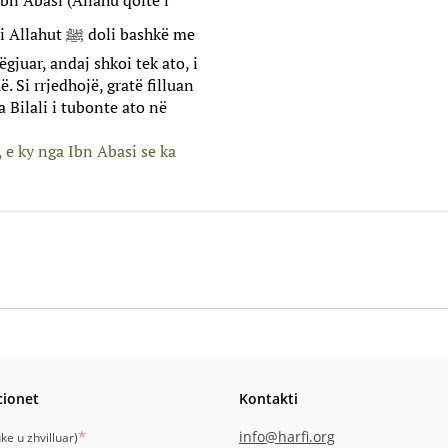
oli bashkë me
gjuar, andaj shkoi tek ato, i
. Si rrjedhojë, gratë filluan
a Bilali i tubonte ato në
 e ky nga Ibn Abasi se ka
cionet
Kontakti
*
info@harfi.org
ke u zhvilluar
)