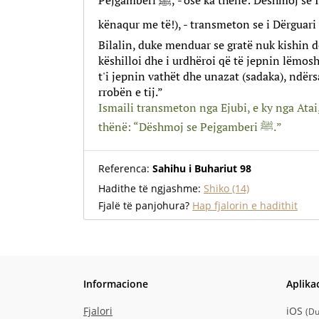
Pejgamberi ﷺ, - ose ka thënë: Dëshmoj se Ibn Abasi (Allahu qoftë i
kënaqur me të!), - transmeton se i Dërguari i Allahut ﷺ d
Bilalin, duke menduar se gratë nuk kishin dë
këshilloi dhe i urdhëroi që të jepnin lëmoshë
t'i jepnin vathët dhe unazat (sadaka), ndërs
rrobën e tij.”
Ismaili transmeton nga Ejubi, e ky nga Atai,
thënë: “Dëshmoj se Pejgamberi ﷺ.”
Referenca:
Sahihu i Buhariut 98
Hadithe të ngjashme:
Shiko (14)
Fjalë të panjohura?
Hap fjalorin e hadithit
Informacione
Aplika
Fjalori
iOS
(
Du