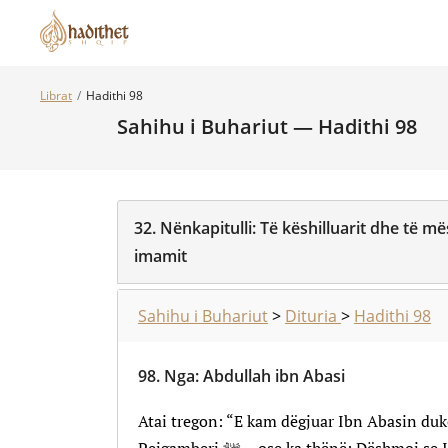
Librat
Hadithi 98
Sahihu i Buhariut — Hadithi 98
32.
Nënkapitulli:
Të këshilluarit dhe të më
imamit
Sahihu i Buhariut
>
Dituria
>
Hadithi 98
98.
Nga
:
Abdullah ibn Abasi
Atai tregon: “E kam dëgjuar Ibn Abasin du